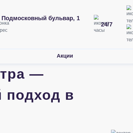
Подмосковный бульвар, 1
24/7
йств
Акции
ктра —
 подход в