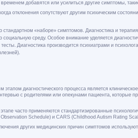
 временем добавятся или усилиться другие симптомы, таки
когда отклонения сопутствуют другим психическим состоян
ибо стандартном «наборе» симптомов. Диагностика и терап
го социальную среду. Особое внимание уделяется диагност
е тесты. Диагностика производится психиатрами и психол
лезней).
м этапом диагностического процесса является клиническ
 интервью с родителями или опекунами пациента, которые 
этапе часто применяются стандартизированные психологич
bservation Schedule) и CARS (Childhood Autism Rating Scal
ючения других медицинских причин симптомов используютс