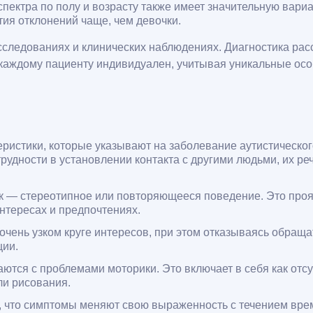
 спектра по полу и возрасту также имеет значительную вар
тия отклонений чаще, чем девочки.
ледованиях и клинических наблюдениях. Диагностика расст
каждому пациенту индивидуален, учитывая уникальные особ
ристики, которые указывают на заболевание аутистическог
удности в установлении контакта с другими людьми, их реч
к — стереотипное или повторяющееся поведение. Это прояв
нтересах и предпочтениях.
чень узком круге интересов, при этом отказываясь обраща
ции.
тся с проблемами моторики. Это включает в себя как отсут
ли рисования.
 что симптомы меняют свою выраженность с течением врем