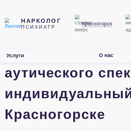
НАРКОЛОГ
Красногорск
ПСИХИАТР
Терапия расстро
О нас
Услуги
аутического спе
индивидуальный
Красногорске