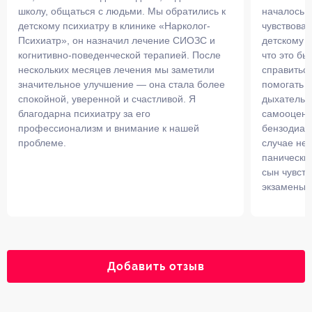
школу, общаться с людьми. Мы обратились к
началось 
детскому психиатру в клинике «Нарколог-
чувствовал
Психиатр», он назначил лечение СИОЗС и
детскому п
когнитивно-поведенческой терапией. После
что это бы
нескольких месяцев лечения мы заметили
справиться
значительное улучшение — она стала более
помогать с
спокойной, уверенной и счастливой. Я
дыхательн
благодарна психиатру за его
самооценк
профессионализм и внимание к нашей
бензодиазе
проблеме.
случае не
панических
сын чувств
экзамены.
Добавить отзыв