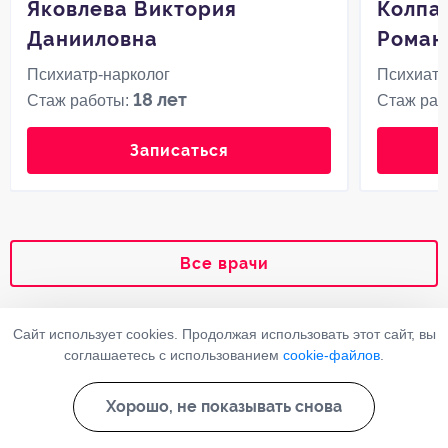
Яковлева Виктория
Колпа
Данииловна
Роман
Психиатр-нарколог
Психиатр
18 лет
Стаж работы:
Стаж раб
Записаться
Все врачи
Ответы на часто задаваемые
Сайт использует cookies. Продолжая использовать этот сайт, вы
соглашаетесь с использованием
cookie-файлов
.
вопросы
Хорошо, не показывать снова