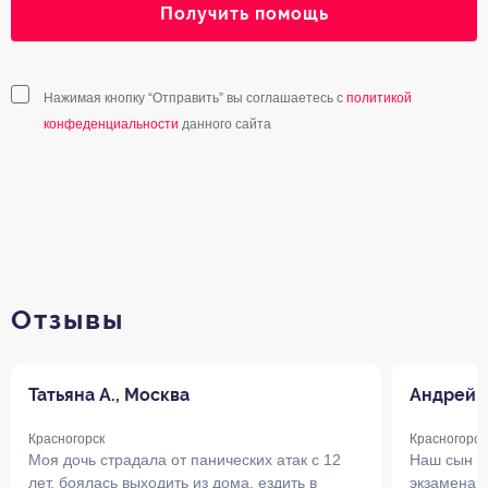
Получить помощь
Нажимая кнопку “Отправить” вы соглашаетесь с
политикой
конфеденциальности
данного сайта
Отзывы
Татьяна А., Москва
Андрей 
Красногорск
Красногорск
Моя дочь страдала от панических атак с 12
Наш сын п
лет, боялась выходить из дома, ездить в
экзамена в