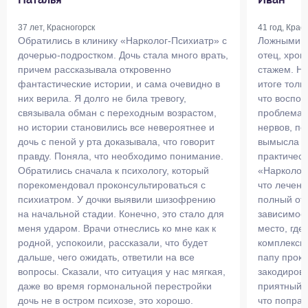
37 лет, Красногорск
41 год, Крас
Обратились в клинику «Нарколог-Психиатр» с
Ложными в
дочерью-подростком. Дочь стала много врать,
отец, хрон
причем рассказывала откровенно
стажем. Не
фантастические истории, и сама очевидно в
итоге толь
них верила. Я долго не била тревогу,
что воспо
связывала обман с переходным возрастом,
проблема,
но истории становились все невероятнее и
нервов, по
дочь с пеной у рта доказывала, что говорит
вымысла в
правду. Поняла, что необходимо понимание.
практическ
Обратились сначала к психологу, который
«Нарколог
порекомендовал проконсультироваться с
что лечени
психиатром. У дочки выявили шизофрению
полный отк
на начальной стадии. Конечно, это стало для
зависимост
меня ударом. Врачи отнеслись ко мне как к
место, где
родной, успокоили, рассказали, что будет
комплексн
дальше, чего ожидать, ответили на все
папу прока
вопросы. Сказали, что ситуация у нас мягкая,
закодирова
даже во время гормональной перестройки
приятный,
дочь не в остром психозе, это хорошо.
что поправ