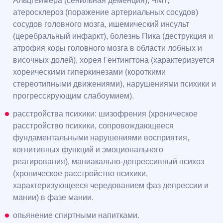
Альцгеймера (сенильная деменция), ЧМТ,
атеросклероз (поражение артериальных сосудов)
сосудов головного мозга, ишемический инсульт
(церебральный инфаркт), болезнь Пика (деструкция и
атрофия коры головного мозга в области лобных и
височных долей), хорея Гентингтона (характеризуется
хореическими гиперкинезами (короткими
стереотипными движениями), нарушениями психики и
прогрессирующим слабоумием).
расстройства психики: шизофрения (хроническое
расстройство психики, сопровождающееся
фундаментальными нарушениями восприятия,
когнитивных функций и эмоционального
реагирования), маниакально-депрессивный психоз
(хроническое расстройство психики,
характеризующееся чередованием фаз депрессии и
мании) в фазе мании.
опьянение спиртными напитками.