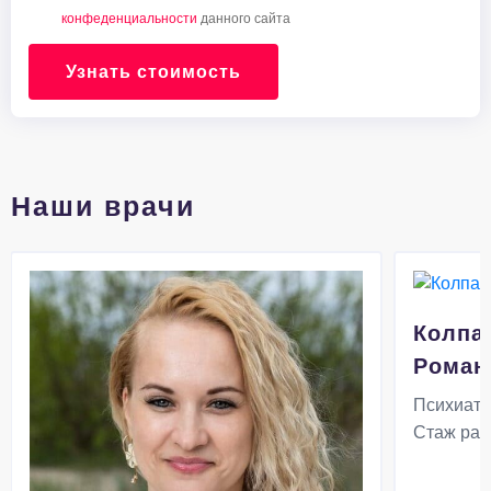
конфеденциальности
данного сайта
Узнать стоимость
Наши врачи
Колпа
Роман
Психиатр
Стаж раб