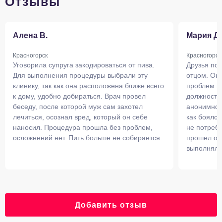
Отзывы
Алена В.
Мария Д.
Красногорск
Красногорск
Уговорила супруга закодироваться от пива.
Друзья пос
Для выполнения процедуры выбрали эту
отцом. Он 
клинику, так как она расположена ближе всего
проблем н
к дому, удобно добираться. Врач провел
должность
беседу, после которой муж сам захотел
анонимное.
лечиться, осознал вред, который он себе
как боялся
наносил. Процедура прошла без проблем,
не потребо
осложнений нет. Пить больше не собирается.
прошел отл
выполнял 
Добавить отзыв