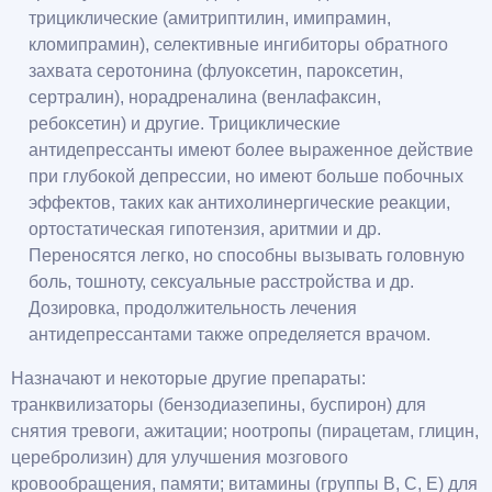
трициклические (амитриптилин, имипрамин,
кломипрамин), селективные ингибиторы обратного
захвата серотонина (флуоксетин, пароксетин,
сертралин), норадреналина (венлафаксин,
ребоксетин) и другие. Трициклические
антидепрессанты имеют более выраженное действие
при глубокой депрессии, но имеют больше побочных
эффектов, таких как антихолинергические реакции,
ортостатическая гипотензия, аритмии и др.
Переносятся легко, но способны вызывать головную
боль, тошноту, сексуальные расстройства и др.
Дозировка, продолжительность лечения
антидепрессантами также определяется врачом.
Назначают и некоторые другие препараты:
транквилизаторы (бензодиазепины, буспирон) для
снятия тревоги, ажитации; ноотропы (пирацетам, глицин,
церебролизин) для улучшения мозгового
кровообращения, памяти; витамины (группы В, С, Е) для