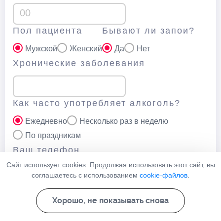
Пол пациента
Бывают ли запои?
Мужской
Женский
Да
Нет
Хронические заболевания
Как часто употребляет алкоголь?
Ежедневно
Несколько раз в неделю
По праздникам
Ваш телефон
Сайт использует cookies. Продолжая использовать этот сайт, вы
соглашаетесь с использованием
cookie-файлов
.
Нажимая кнопку “Отправить” вы соглашаетесь с
политикой
Хорошо, не показывать снова
конфеденциальности
данного сайта