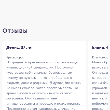
Отзывы
Денис, 37 лет
Елена, 4
Красногорск
Красногорск
Я страдал от пресенильного психоза в виде
Моему бра
инволюционной меланхолии. Постоянно
психоз в 
чувствовал себя унылым, беспомощным,
Он подозре
никому не нужным, не хотел общаться с
заговоре п
людьми, даже с родными. Я думал, что жизнь
своим близ
не имеет смысла, хотел просто умереть. Но
угрожали е
врачи смогли мне помочь выйти из этого
и одиночес
состояния. Они назначили мне
ним в клин
антидепрессанты и проводили психотерапию.
нейролепти
Постепенно я стал чувствовать улучшение
поведенче